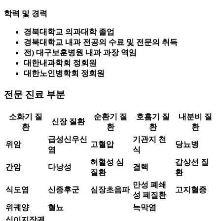
학력 및 경력
경북대학교 의과대학 졸업
경북대학교 내과 전공의 수료 및 전문의 취득
전) 대구보훈병원 내과 과장 역임
대한내과학회 정회원
대한노인병학회 정회원
전문 진료 부분
소화기 질
순환기 질
호흡기 질
내분비 질
신장 질환
환
환
환
환
급성신우신
기관지 천
위암
고혈압
당뇨병
염
식
허혈성 심
갑상선 질
간암
다낭성
결핵
질환
환
만성 폐쇄
식도염
신증후군
심장초음파
고지혈증
성 폐질환
위궤양
혈뇨
늑막염
십이지장궤