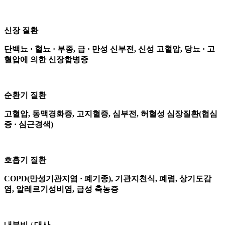
신장 질환
단백뇨 · 혈뇨 · 부종, 급 · 만성 신부전, 신성 고혈압, 당뇨 · 고
혈압에 의한 신장합병증
순환기 질환
고혈압, 동맥경화증, 고지혈증, 심부전, 허혈성 심장질환(협심
증 · 심근경색)
호흡기 질환
COPD(만성기관지염 · 폐기종), 기관지천식, 폐렴, 상기도감
염, 알레르기성비염, 급성 축농증
내분비 / 대사