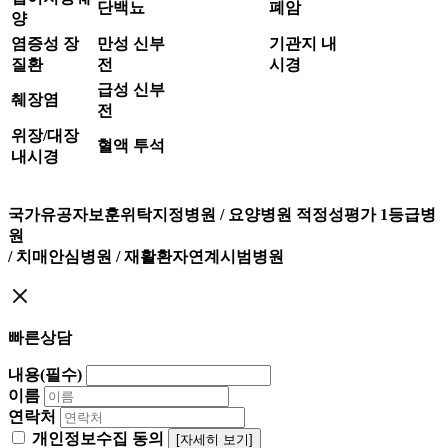
단백뇨
폐암
양
염증성 장
만성 신부
기관지 내
질환
전
시경
급성 신부
췌장염
전
위장/대장
혈액 투석
내시경
국가유공자보훈위탁지정병원 / 요양병원 적정성평가 1등급병
원
/ 치매안심병원 / 재활환자연계시범병원
빠른상담
내용(필수)
이름
연락처
개인정보수집 동의
[자세히 보기]