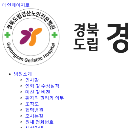
메인페이지로
병원소개
인사말
연혁 및 수상실적
미션 및 비전
환자의 권리와 의무
조직도
협력병원
오시는길
원내 전화번호
시설안내