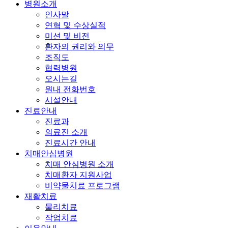
병원소개
인사말
연혁 및 수상실적
미션 및 비전
환자의 권리와 의무
조직도
협력병원
오시는길
원내 전화번호
시설안내
진료안내
진료과
의료진 소개
진료시간 안내
치매안심병원
치매 안심병원 소개
치매환자 지원사업
비약물치료 프로그램
재활치료
물리치료
작업치료