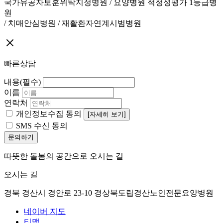
국가유공자보훈위탁지정병원 / 요양병원 적정성평가 1등급병
원
/ 치매안심병원 / 재활환자연계시범병원
빠른상담
내용(필수)
이름
연락처
개인정보수집 동의
[자세히 보기]
SMS 수신 동의
문의하기
따뜻한 돌봄의 공간으로 오시는 길
오시는 길
경북 경산시 경안로 23-10 경상북도립경산노인전문요양병원
네이버 지도
티맵