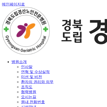
메인페이지로
병원소개
인사말
연혁 및 수상실적
미션 및 비전
환자의 권리와 의무
조직도
협력병원
오시는길
원내 전화번호
시설안내