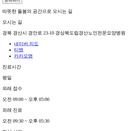
문의하기
따뜻한 돌봄의 공간으로 오시는 길
오시는 길
경북 경산시 경안로 23-10 경상북도립경산노인전문요양병원
네이버 지도
티맵
카카오맵
진료시간
평일
외래 접수
오전
0
9:00 ~ 오후
0
5:00
외래 진료
오전
0
9:30 ~ 오후
0
5:30