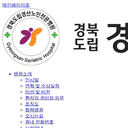
메인페이지로
병원소개
인사말
연혁 및 수상실적
미션 및 비전
환자의 권리와 의무
조직도
협력병원
오시는길
원내 전화번호
시설안내